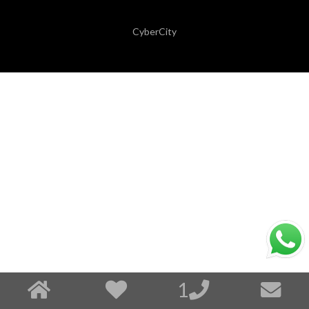
CyberCity
1