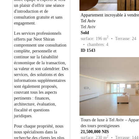
un plaisir d'offrir une séance
d'introduction et de
Appartement incroyable à vendre 
consultation gratuite et sans
Tel Aviv
engagement.
Tel Aviv
Sold
Les services professionnels
2
surface: 196 m
• Terrasse: 24
offerts par Neot Shiran
• chambres: 4
comprennent une consultation
ID 1543
complète, personnelle et
continue sur la faisabilité
économique de la transaction,
sa valeur et son calendrier. Des
services, des solutions et des
informations supplémentaires
sont également proposés,
couvrant tous les aspects
pertinents : finances,
architecture, évaluation,
fiscalité et questions
juridiques.
Tours de luxe à Tel Aviv – Appar
des tours prestigieuses
Pour chaque propriété, nous
21,500,000 NIS
nous spécialisons dans la
2
surface: 230 m
• Terrasse: 144
recherche des clients les plus