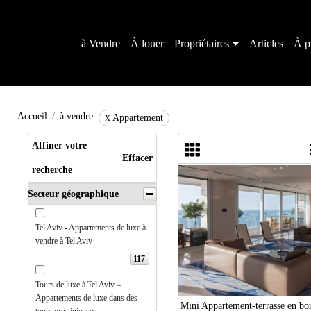
à Vendre
À louer
Propriétaires
Articles
À p
Accueil
à vendre
Appartement
X
Affiner votre
Effacer
recherche
Secteur géographique
Tel Aviv - Appartements de luxe à
vendre à Tel Aviv
117
Tours de luxe à Tel Aviv –
Appartements de luxe dans des
Mini Appartement-terrasse en bo