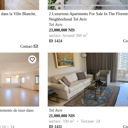
dans la Ville Blanche,
2 Luxurious Apartments For Sale In The Florent
Neighborhood Tel Aviv
Tel Aviv
23,000,000 NIS
2
surface: Around 360 m
ID 1424
Co
Contact
tements de luxe dans
Tel Aviv
21,000,000 NIS
2
surface: 330 m
• Terrasse: 24
+14 + 14
ID 1411
Co