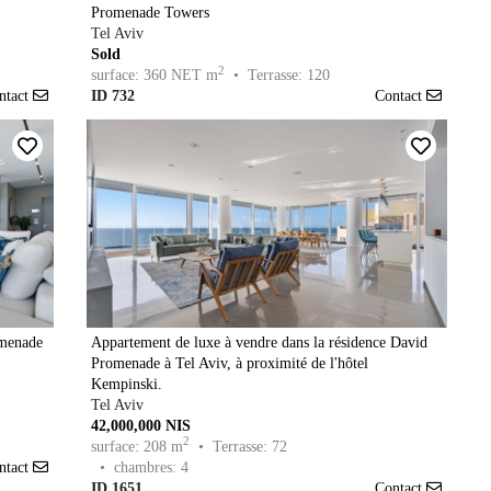
Promenade Towers
Tel Aviv
Sold
2
surface: 360 NET m
• Terrasse: 120
ntact
ID 732
Contact
omenade
Appartement de luxe à vendre dans la résidence David
Promenade à Tel Aviv, à proximité de l'hôtel
Kempinski.
Tel Aviv
42,000,000 NIS
2
surface: 208 m
• Terrasse: 72
ntact
• chambres: 4
ID 1651
Contact