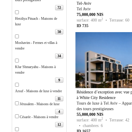
tours prestigieuses
Tel-Aviv
72
Tel Aviv
75,000,000 NIS
Herzliya Pituach - Maisons de
2
surface: 400 m
• Terrasse: 60
luxe
ID 735
50
Moshavim - Fermes et villas à
vendre
34
Kfar Shmaryahu - Maisons à
vendre
9
Arsuf - Maisons de luxe à vendre
Résidence d’exception avec vue 
à White City Residence
11
Tours de luxe à Tel Aviv – Appar
Jérusalem - Maisons de luxe
des tours prestigieuses
4
55,000,000 NIS
Césarée - Maisons à vendre
2
surface: 400 m
• Terrasse: 42
12
• chambres: 6
ID 1657