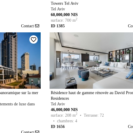
Towers Tel Aviv
Tel Aviv
60,000,000 NIS
2
surface: 700 m
Contact
ID 1385
Co
panoramique sur la mer
Résidence haut de gamme rénovée au David Pr
Residences
tements de luxe dans
Tel Aviv
46,000,000 NIS
2
surface: 208 m
• Terrasse: 72
• chambres: 4
ID 1656
Co
Contact