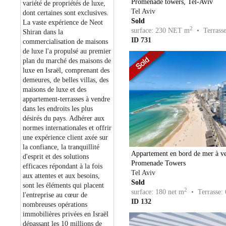
Promenade towers, Tel-Aviv
variété de propriétés de luxe,
Tel Aviv
dont certaines sont exclusives.
Sold
La vaste expérience de Neot
2
surface: 230 NET m
• Terrasse
Shiran dans la
ID 731
commercialisation de maisons
de luxe l'a propulsé au premier
plan du marché des maisons de
luxe en Israël, comprenant des
demeures, de belles villas, des
maisons de luxe et des
appartement-terrasses à vendre
dans les endroits les plus
désirés du pays. Adhérer aux
normes internationales et offrir
une expérience client axée sur
la confiance, la tranquillité
Appartement en bord de mer à v
d'esprit et des solutions
Promenade Towers
efficaces répondant à la fois
Tel Aviv
aux attentes et aux besoins,
Sold
sont les éléments qui placent
2
surface: 180 net m
• Terrasse: 
l'entreprise au cœur de
ID 132
nombreuses opérations
immobilières privées en Israël
dépassant les 10 millions de