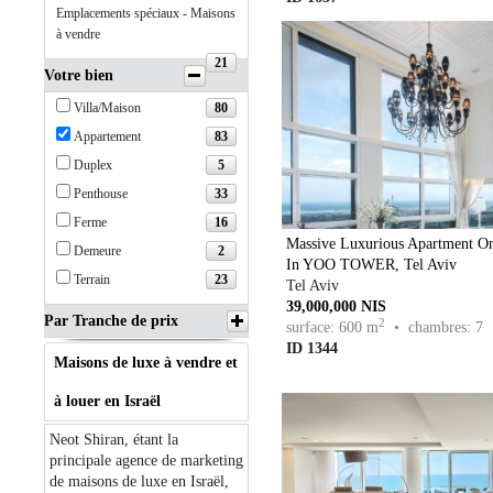
Emplacements spéciaux - Maisons
à vendre
21
Votre bien
80
Villa/Maison
83
Appartement
5
Duplex
33
Penthouse
16
Ferme
Massive Luxurious Apartment On
2
Demeure
In YOO TOWER, Tel Aviv
23
Terrain
Tel Aviv
39,000,000 NIS
Par Tranche de prix
2
surface: 600 m
• chambres: 7
ID 1344
Maisons de luxe à vendre et
à louer en Israël
Neot Shiran, étant la
principale agence de marketing
de maisons de luxe en Israël,