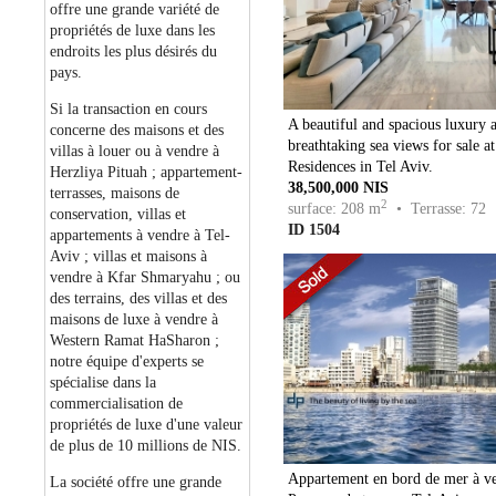
offre une grande variété de
propriétés de luxe dans les
endroits les plus désirés du
pays.
Si la transaction en cours
A beautiful and spacious luxury 
concerne des maisons et des
breathtaking sea views for sale 
villas à louer ou à vendre à
Residences in Tel Aviv.
Herzliya Pituah ; appartement-
38,500,000 NIS
terrasses, maisons de
2
surface: 208 m
• Terrasse: 72
conservation, villas et
ID 1504
appartements à vendre à Tel-
Aviv ; villas et maisons à
vendre à Kfar Shmaryahu ; ou
des terrains, des villas et des
maisons de luxe à vendre à
Western Ramat HaSharon ;
notre équipe d'experts se
spécialise dans la
commercialisation de
propriétés de luxe d'une valeur
de plus de 10 millions de NIS.
Appartement en bord de mer à v
La société offre une grande