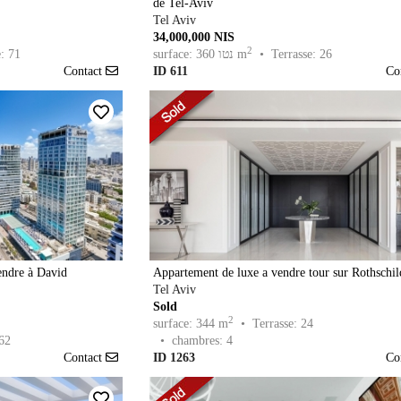
de Tel-Aviv
Tel Aviv
34,000,000 NIS
2
• Terrasse: 26
surface: 360 נטו m
: 71
Contact
ID 611
Co
endre à David
Appartement de luxe a vendre tour sur Rothschil
Tel Aviv
Sold
2
surface: 344 m
• Terrasse: 24
62
• chambres: 4
Contact
ID 1263
Co