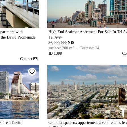
apartment with
High End Seafront Apartment For Sale In Tel A
at the David Promenade
Tel Aviv
36,000,000 NIS
2
surface: 200 m
• Terrasse: 24
ID 1398
Co
Contact
endre à David
Grand et spacieux appartement à vendre dans le 