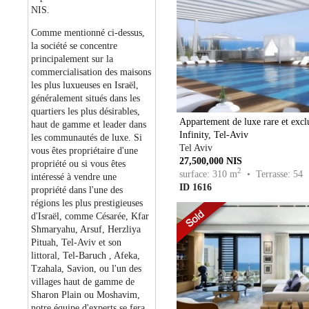
NIS.
Comme mentionné ci-dessus,
la société se concentre
principalement sur la
commercialisation des maisons
les plus luxueuses en Israël,
généralement situés dans les
quartiers les plus désirables,
Appartement de luxe rare et excl
haut de gamme et leader dans
Infinity, Tel-Aviv
les communautés de luxe. Si
Tel Aviv
vous êtes propriétaire d'une
27,500,000 NIS
propriété ou si vous êtes
2
surface: 310 m
• Terrasse: 54
intéressé à vendre une
ID 1616
propriété dans l'une des
régions les plus prestigieuses
d'Israël, comme Césarée, Kfar
Shmaryahu, Arsuf, Herzliya
Pituah, Tel-Aviv et son
littoral, Tel-Baruch , Afeka,
Tzahala, Savion, ou l'un des
villages haut de gamme de
Sharon Plain ou Moshavim,
notre équipe d'experts se fera