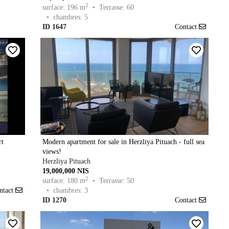
2
surface: 196 m
• Terrasse: 60
• chambres: 5
ID 1647
Contact
rt
Modern apartment for sale in Herzliya Pituach - full sea
views!
Herzliya Pituach
19,000,000 NIS
2
surface: 180 m
• Terrasse: 50
ntact
• chambres: 3
ID 1270
Contact