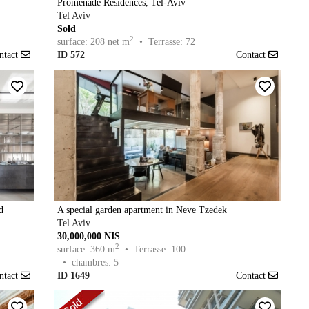
Promenade Residences, Tel-Aviv
Tel Aviv
Sold
2
surface: 208 net m
• Terrasse: 72
ntact
ID 572
Contact
d
A special garden apartment in Neve Tzedek
Tel Aviv
30,000,000 NIS
2
surface: 360 m
• Terrasse: 100
• chambres: 5
ntact
ID 1649
Contact