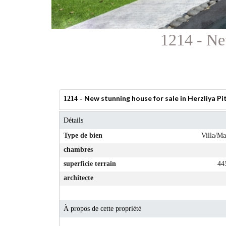
1214 - New
New stunning house for sale in Herzliya Pi
1214 -
Détails
Type de bien
Villa/Ma
chambres
superficie terrain
44
architecte
À propos de cette propriété