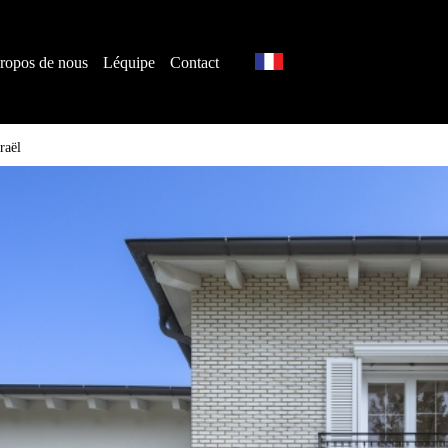
ropos de nous
Léquipe
Contact
raël