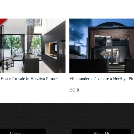
ouse for sale in Herzliya Pituach
Villa moderne à vendre à Herzliya Pit
P.O.R
Contact
About Us