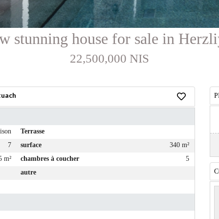
 stunning house for sale in Herzli
22,500,000 NIS
tuach
P
ison
Terrasse
7
surface
340 m²
5 m²
chambres à coucher
5
C
autre