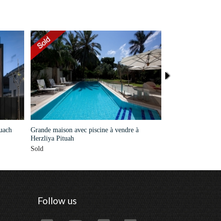
uach
Grande maison avec piscine à vendre à
Maison à Vendre à 
Herzliya Pituah
Sold
Sold
Follow us