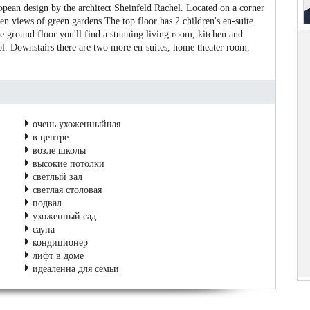
opean design by the architect Sheinfeld Rachel. Located on a corner
pen views of green gardens.The top floor has 2 children's en-suite
 ground floor you'll find a stunning living room, kitchen and
ool. Downstairs there are two more en-suites, home theater room,
очень ухоженныйная
в центре
возле школы
высокие потолки
светлый зал
светлая столовая
подвал
ухоженный сад
сауна
кондиционер
лифт в доме
идеаленна для семьи