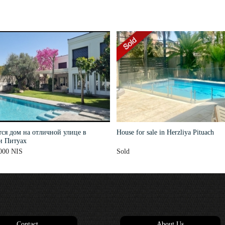
ся дом на отличной улице в
House for sale in Herzliya Pituach
и Питуах
000 NIS
Sold
Contact
About Us