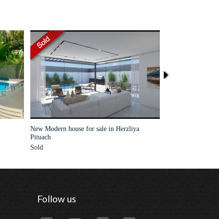
New Modern house for sale in Herzliya
Tuscany style house
Pituach
Pituach
Sold
Rented
Follow us