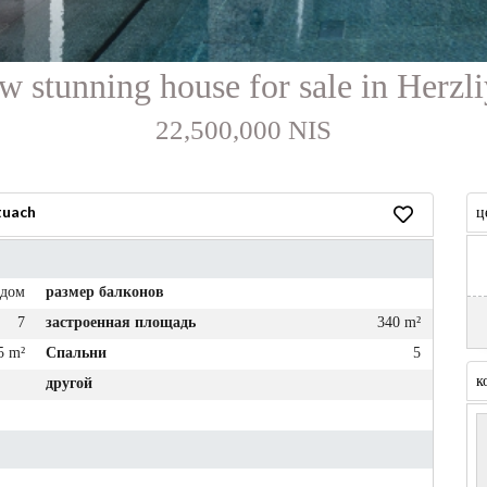
 stunning house for sale in Herzli
22,500,000 NIS
tuach
ц
/дом
размер балконов
7
застроенная площадь
340 m²
5 m²
Спальни
5
к
другой