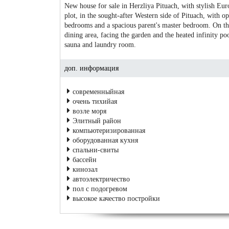
New house for sale in Herzliya Pituach, with stylish Eur
plot, in the sought-after Western side of Pituach, with o
bedrooms and a spacious parent's master bedroom. On the
dining area, facing the garden and the heated infinity p
sauna and laundry room.
доп. информация
современныйная
очень тихийая
возле моря
Элитный район
компьютеризированная
оборудованная кухня
спальни-свиты
баcсейн
кинозал
автоэлектричество
пол с подогревом
высокое качество постройки