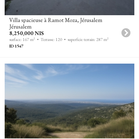
Villa spacieuse à Ramot Moza, Jérusalem
Jérusalem
8,250,000 NIS
2
2
surface: 167 m
• Terrasse: 120
• superficie terrain: 287 m
ID 1547