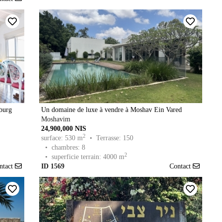
burg
Un domaine de luxe à vendre à Moshav Ein Vared
Moshavim
24,900,000 NIS
2
surface: 530 m
• Terrasse: 150
• chambres: 8
2
• superficie terrain: 4000 m
ntact
ID 1569
Contact