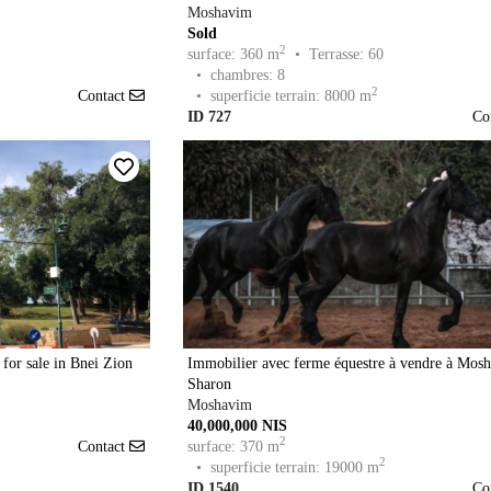
Moshavim
Sold
2
surface: 360 m
• Terrasse: 60
• chambres: 8
2
Contact
• superficie terrain: 8000 m
ID 727
Co
 for sale in Bnei Zion
Immobilier avec ferme équestre à vendre à Mosh
Sharon
Moshavim
40,000,000 NIS
2
Contact
surface: 370 m
2
• superficie terrain: 19000 m
ID 1540
Co