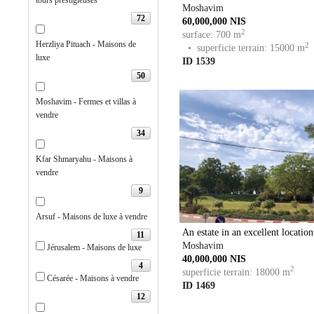
tours prestigieuses
Moshavim
72
60,000,000 NIS
2
surface: 700 m
Herzliya Pituach - Maisons de
2
• superficie terrain: 15000 m
luxe
ID 1539
50
Moshavim - Fermes et villas à
vendre
34
Kfar Shmaryahu - Maisons à
vendre
9
Arsuf - Maisons de luxe à vendre
An estate in an excellent location
11
Moshavim
Jérusalem - Maisons de luxe
40,000,000 NIS
4
2
superficie terrain: 18000 m
Césarée - Maisons à vendre
ID 1469
12