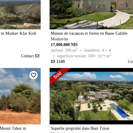
on in Moshav Kfar Kish
Maison de vacances et ferme en Basse Galilée
Moshavim
17,000,000 NIS
2
surface: 290 m
• chambres: 4 + 4
2
• superficie terrain: 100+ דונם m
Contact
ID 1249
Co
f Mount Tabor in
Superbe propriété dans Bnei Tzion