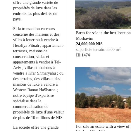
offre une grande variété de
propriétés de luxe dans les
endroits les plus désirés du
pays.
Si la transaction en cours
Farm for sale in the best locati
concerne des maisons et des
Moshavim
villas à louer ou à vendre à
24,000,000 NIS
Herzliya Pituah ; appartement-
2
superficie terrain: 5300 m
terrasses, maisons de
ID 1474
conservation, villas et
appartements à vendre à Tel-
Aviv ; villas et maisons à
vendre à Kfar Shmaryahu ; ou
des terrains, des villas et des
maisons de luxe à vendre à
Western Ramat HaSharon ;
notre équipe d'experts se
spécialise dans la
commercialisation de
propriétés de luxe d'une valeur
de plus de 10 millions de NIS.
For sale an estate with a view o
La société offre une grande