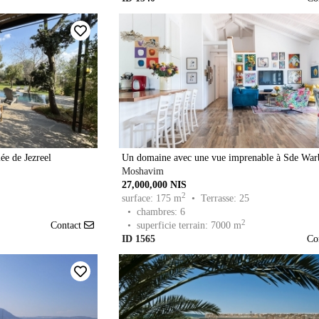
ée de Jezreel
Un domaine avec une vue imprenable à Sde War
Moshavim
27,000,000 NIS
2
surface: 175 m
• Terrasse: 25
• chambres: 6
2
Contact
• superficie terrain: 7000 m
ID 1565
Co