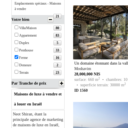
Emplacements spéciaux - Maisons
à vendre
21
Votre bien
80
Villa/Maison
83
Appartement
5
Duplex
33
Penthouse
16
Ferme
Un domaine étonnant dans la vall
2
Demeure
Moshavim
23
Terrain
28,000,000 NIS
2
surface: 660 m
• chambres: 10
Par Tranche de prix
2
• superficie terrain: 30000 m
ID 1560
Maisons de luxe à vendre et
à louer en Israël
Neot Shiran, étant la
principale agence de marketing
de maisons de luxe en Israël,