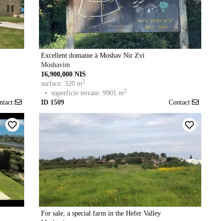
Excellent domaine à Moshav Nir Zvi
Moshavim
16,900,000 NIS
2
surface: 320 m
2
• superficie terrain: 9901 m
ntact
ID 1509
Contact
For sale, a special farm in the Hefer Valley