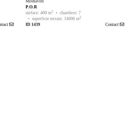
Moshavim
P.O.R
2
surface: 400 m
• chambres: 7
2
• superficie terrain: 14000 m
ntact
ID 1439
Contact