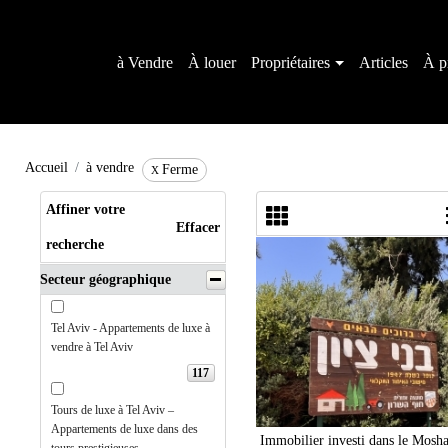
à Vendre
À louer
Propriétaires
Articles
À p
Accueil
à vendre
Ferme
X
Affiner votre
Effacer
recherche
Secteur géographique
Tel Aviv - Appartements de luxe à
vendre à Tel Aviv
117
Tours de luxe à Tel Aviv –
Appartements de luxe dans des
Immobilier investi dans le Mosh