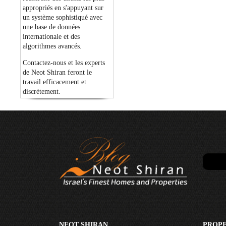
appropriés en s'appuyant sur
un système sophistiqué avec
une base de données
internationale et des
algorithmes avancés.
Contactez-nous et les experts
de Neot Shiran feront le
travail efficacement et
discrètement.
NEOT SHIRAN
PROPE