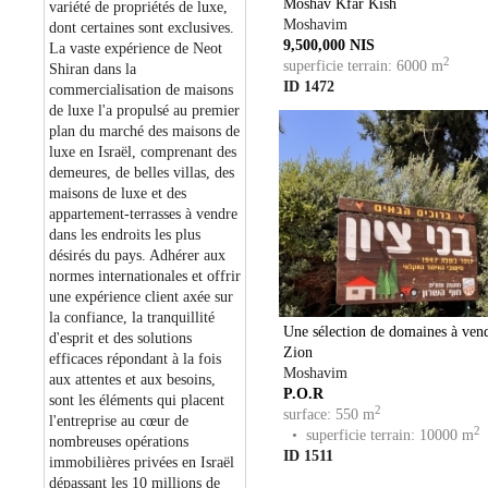
Moshav Kfar Kish
variété de propriétés de luxe,
Moshavim
dont certaines sont exclusives.
9,500,000 NIS
La vaste expérience de Neot
2
superficie terrain: 6000 m
Shiran dans la
ID 1472
commercialisation de maisons
de luxe l'a propulsé au premier
plan du marché des maisons de
luxe en Israël, comprenant des
demeures, de belles villas, des
maisons de luxe et des
appartement-terrasses à vendre
dans les endroits les plus
désirés du pays. Adhérer aux
normes internationales et offrir
une expérience client axée sur
la confiance, la tranquillité
Une sélection de domaines à ven
d'esprit et des solutions
Zion
efficaces répondant à la fois
Moshavim
aux attentes et aux besoins,
P.O.R
sont les éléments qui placent
2
surface: 550 m
l'entreprise au cœur de
2
• superficie terrain: 10000 m
nombreuses opérations
ID 1511
immobilières privées en Israël
dépassant les 10 millions de