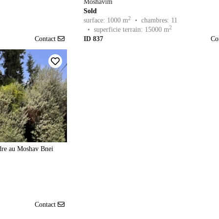
Moshavim
Sold
2
surface: 1000 m
• chambres: 11
2
• superficie terrain: 15000 m
Contact
ID 837
Co
dre au Moshav Bnei
Contact