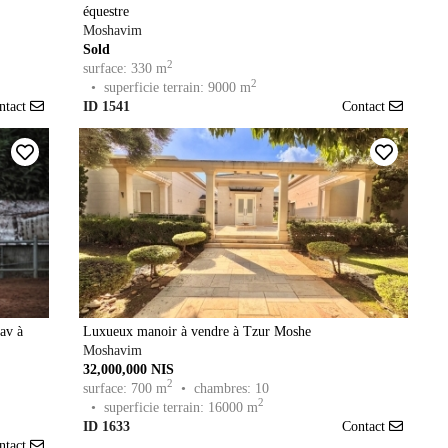
équestre
Moshavim
Sold
2
surface: 330 m
2
• superficie terrain: 9000 m
ntact
ID 1541
Contact
av à
Luxueux manoir à vendre à Tzur Moshe
Moshavim
32,000,000 NIS
2
surface: 700 m
• chambres: 10
2
• superficie terrain: 16000 m
ID 1633
Contact
ntact