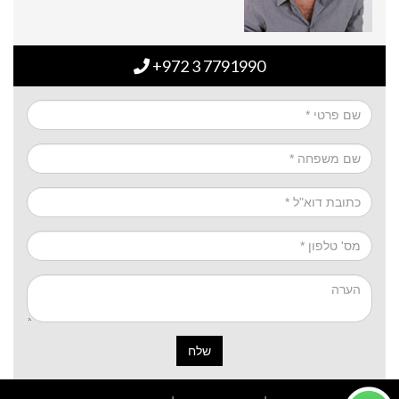
+972 3 7791990
שלח