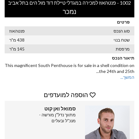
1002 - פנטהאוז למכירה במגדלי טיילת דוד מול הים בתל אביב
נמכר
פרטים
סוג הנכס
פנטהאוז
שטח בנוי
438 מ"ר
מרפסת
145 מ"ר
תיאור הנכס
This magnificent South Penthouse is for sale in a shell condition on
...
the 24th and 25th
המשך...
הוספה למועדפים
סמואל ואן קוט
מתווך נדל"ן מורשה -
מנכ"ל ובעלים