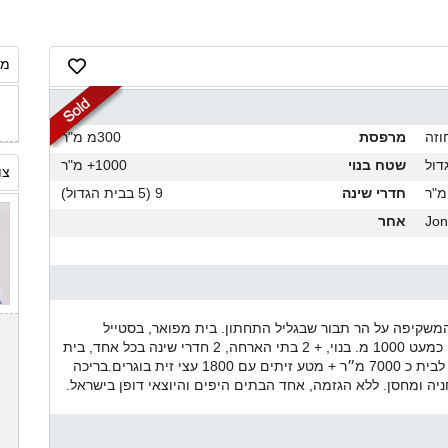
מח
וזה
מרפסת
300מ מ"ר
שטח בנוי
1000+ מ"ר
צו
חדרי שינה
9 (5 בבית הגדול)
Jon
אחר
משקיפה על הר תבור שבגליל התחתון. בית מפואר, בסטייל
כפרי-מודרני היושב על נחלה בשטח כולל מעל 100 דונם. כמעט 1000 מ. בנוי, + 2 בתי הארחה, 2 חדרי שינה בכל אחד, בית
מגורים לצוות, ואורווה עם מנאז', השטח המגודר הצמוד לבית כ 7000 מ״ר + מטע זיתים עם 1800 עצי זית בוגרים.בריכה
 חניה ומחסן. ללא הגזמה, אחד הבתים היפים והיוצאי דופן בישראל.