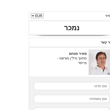
יר
נמכר
ר קשר
מאיר מנחם
מתווך נדל"ן מורשה -
מייסד