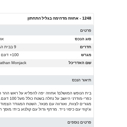
אחוזה מדהימה בגליל התחתון
1248 -
פרטים
סוג הנכס
אח
חדרים
9 בבית הגדול
מגרש
100+ דונם מ"ר
שם האדריכל
athan Monjack
תיאור הנכס
בית הנופש המושלם! אחוזה יפה להפליא על ראש ההר ה
וג'קוזי עם כיסוי נייד. מרתף גדול עם קולנוע ביתי.מוסך
פרטים נוספים