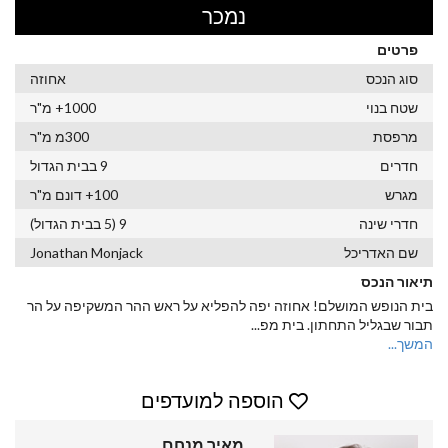
נמכר
פרטים
סוג הנכס
אחוזה
שטח בנוי
1000+ מ"ר
מרפסת
300מ מ"ר
חדרים
9 בבית הגדול
מגרש
100+ דונם מ"ר
חדרי שינה
9 (5 בבית הגדול)
שם האדריכל
Jonathan Monjack
תיאור הנכס
בית הנופש המושלם! אחוזה יפה להפליא על ראש ההר המשקיפה על הר
תבור שבגליל התחתון. בית מפ
...
המשך...
הוספה למועדפים
מאיר מנחם