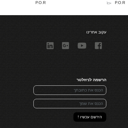
P.O.R
P.O.R
עקוב אחרינו
הרשמה לניוזלטר
הירשם עכשיו !