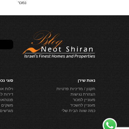
P.O.R
נמכר
נאות שירן
סוגי נכ
תקנון / מדיניות פרטיות
וילות או
הצהרת נגישות
דירות ל
מעוניין למכור
פנטהאוז
מעוניין להשכיר
משקים ל
כמה שווה הבית שלי
מגרשים 