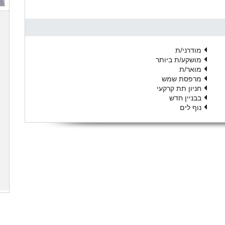
מודרני/ת
מושקע/ת ביותר
מואר/ת
מרפסת שמש
חניון תת קרקעי
בבניין חדש
נוף לים