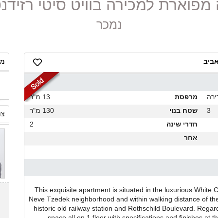
נמכר
אביב
מח
ירה
מרפסת
13 מ"ר
3
שטח בנוי
130 מ"ר
צו
חדרי שינה
2
אחר
This exquisite apartment is situated in the luxurious White C
Neve Tzedek neighborhood and within walking distance of the
historic old railway station and Rothschild Boulevard. Regardin
space all on 1 floor with specifications and finishes at 