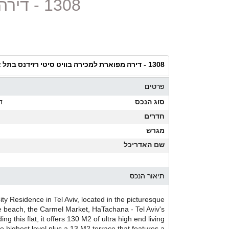
1308 - דירה מפוארת למכירה בוויט סיטי רזידנס בתל אביב
דירה מפוארת למכירה בוויט סיטי רזידנס בתל 
1308 -
פרטים
סוג הנכס
ד
חדרים
מגרש
שם האדריכל
תיאור הנכס
ity Residence in Tel Aviv, located in the picturesque
 beach, the Carmel Market, HaTachana - Tel Aviv's
g this flat, it offers 130 M2 of ultra high end living
the highest level plus a 13 M2 terrace that features a