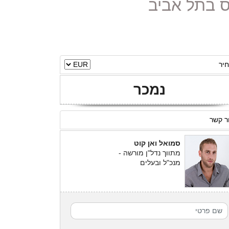
יר
נמכר
ר קשר
סמואל ואן קוט
מתווך נדל"ן מורשה -
מנכ"ל ובעלים