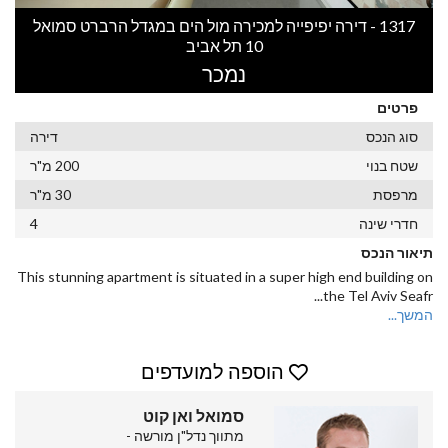
1317 - דירה יפיפייה למכירה מול הים במגדל הרברט סמואל
10 תל אביב
נמכר
פרטים
סוג הנכס
דירה
שטח בנוי
200 מ"ר
מרפסת
30 מ"ר
חדרי שינה
4
תיאור הנכס
This stunning apartment is situated in a super high end building on
...
the Tel Aviv Seafr
המשך...
הוספה למועדפים
סמואל ואן קוט
מתווך נדל"ן מורשה -