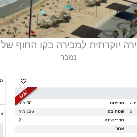
נמכר
מח
ירה
מרפסת
30 מ"ר
3
שטח בנוי
126 מ"ר
צו
חדרי שינה
2
אחר