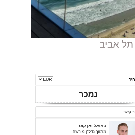
יר
נמכר
ר קשר
סמואל ואן קוט
מתווך נדל"ן מורשה -