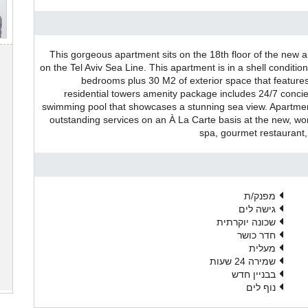
This gorgeous apartment sits on the 18th floor of the new
on the Tel Aviv Sea Line. This apartment is in a shell conditi
bedrooms plus 30 M2 of exterior space that feature
residential towers amenity package includes 24/7 concier
swimming pool that showcases a stunning sea view. Apartment 
outstanding services on an À La Carte basis at the new, wor
spa, gourmet restaurant,
מפנק/ת
גישה לים
שכונה יוקרתית
חדר כושר
מעלית
שמירה 24 שעות
בבניין חדש
נוף לים