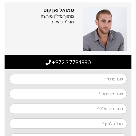
סמואל ואן קוט
מתווך נדל"ן מורשה -
מנכ"ל ובעלים
+972 3 7791990