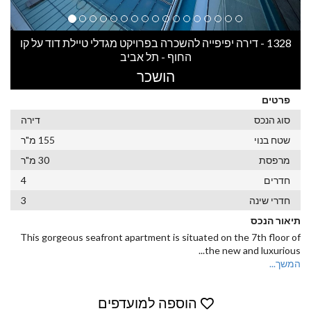
1328 - דירה יפיפייה להשכרה בפרויקט מגדלי טיילת דוד על קו
החוף - תל אביב
הושכר
פרטים
סוג הנכס
דירה
שטח בנוי
155 מ"ר
מרפסת
30 מ"ר
חדרים
4
חדרי שינה
3
תיאור הנכס
This gorgeous seafront apartment is situated on the 7th floor of
...
the new and luxurious
המשך...
הוספה למועדפים