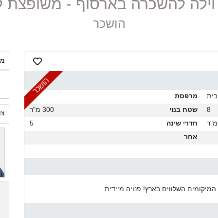
הושכר
מח
בית
מרפסת
8
שטח בנוי
300 מ"ר
צו
חדרי שינה
5
אחר
מיקומים השלווים בארץ! פנויה מיידית