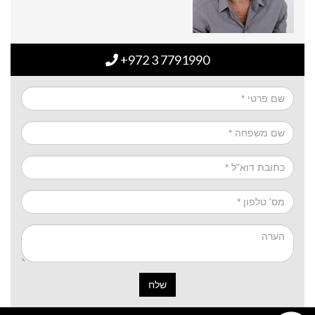
+972 3 7791990
שלח