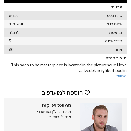
פרטים
סוג הנכס
מגרש
שטח בנוי
284 מ"ר
מרפסת
65 מ"ר
חדרי שינה
5
אחר
60
תיאור הנכס
This soon to be masterpiece is located in the picturesque Neve
...
Tzedek neighborhood in
המשך...
הוספה למועדפים
סמואל ואן קוט
מתווך נדל"ן מורשה -
מנכ"ל ובעלים