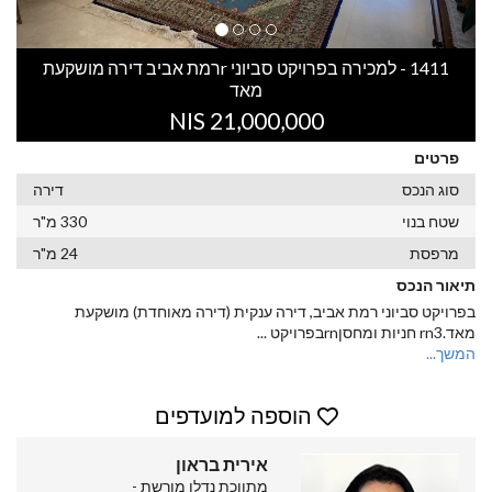
1411 - למכירה בפרויקט סביוני rרמת אביב דירה מושקעת
מאד
21,000,000 NIS
פרטים
סוג הנכס
דירה
שטח בנוי
330 מ"ר
מרפסת
24 מ"ר
תיאור הנכס
בפרויקט סביוני רמת אביב, דירה ענקית (דירה מאוחדת) מושקעת
מאד.rn3 חניות ומחסןrnבפרויקט
...
המשך...
הוספה למועדפים
אירית בראון
מתווכת נדלן מורשת -