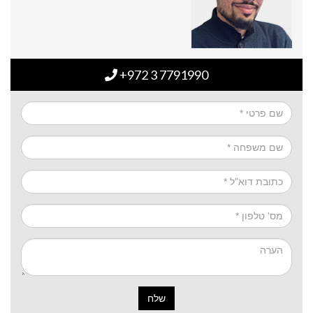
+972 3 7791990
שלח