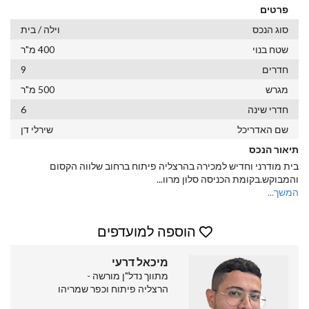
פרטים
סוג הנכס
וילה / בית
שטח בנוי
400 מ"ר
חדרים
9
מגרש
500 מ"ר
חדרי שינה
6
שם האדריכל
שירלי דן
תיאור הנכס
בית מודרני וחדיש למכירה בהרצליה פיתוח ברחוב שלווה הקסום
והמבוקש.בקומת הכניסה סלון מרוו
...
המשך...
הוספה למועדפים
מיכאל דרעי
מתווך נדל"ן מורשה -
הרצליה פיתוח וכפר שמריהו