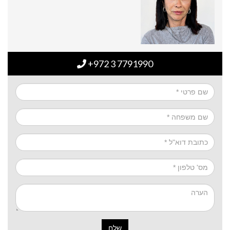
+972 3 7791990
שלח