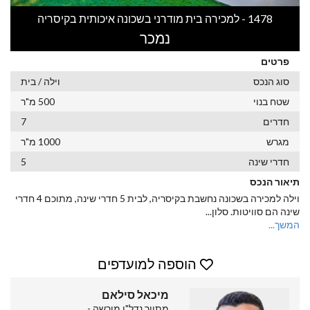
1478 - למכירה בית מודרני בשכונה איכותית בקיסריה
נמכר
פרטים
סוג הנכס
וילה / בית
שטח בנוי
500 מ"ר
חדרים
7
מגרש
1000 מ"ר
חדרי שינה
5
תיאור הנכס
וילה למכירה בשכונה נחשבת בקיסריה, לבית 5 חדרי שינה, מתוכם 4 חדרי
שינה הם סוויטות. סלון
...
המשך...
הוספה למועדפים
מיכאל סילאם
מתווך נדל"ן מורשה -