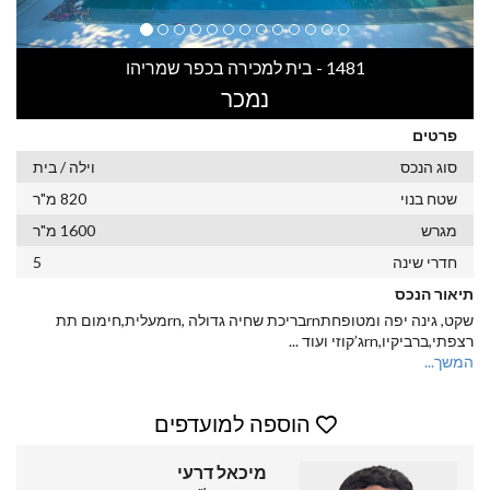
1481 - בית למכירה בכפר שמריהו
נמכר
פרטים
סוג הנכס
וילה / בית
שטח בנוי
820 מ"ר
מגרש
1600 מ"ר
חדרי שינה
5
תיאור הנכס
שקט, גינה יפה ומטופחתrnבריכת שחיה גדולה ,rnמעלית,חימום תת
רצפתי,ברביקיו,rnג’קוזי ועוד
...
המשך...
הוספה למועדפים
מיכאל דרעי