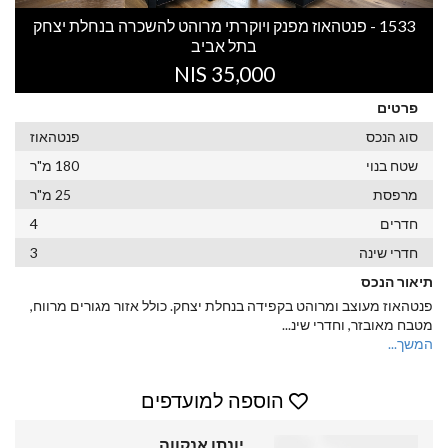
1533 - פנטהאוז מפנק ויוקרתי מרוהט להשכרה בנחלת יצחק
בתל אביב
35,000 NIS
פרטים
סוג הנכס
פנטהאוז
שטח בנוי
180 מ"ר
מרפסת
25 מ"ר
חדרים
4
חדרי שינה
3
תיאור הנכס
פנטהאוז מעוצב ומרוהט בקפידה בנחלת יצחק. כולל אזור מגורים מרווח,
מטבח מאובזר, וחדרי שינ
...
המשך...
הוספה למועדפים
יונתן אנקווה