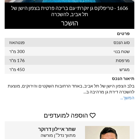
1606 - טריפלקס גן יוקרתי עם בריכה פרטית בצפון הישן של
תל אביב, להשכרה
הושכר
פרטים
סוג הנכס
פנטהאוז
שטח בנוי
300 מ"ר
מרפסת
176 מ"ר
מגרש
450 מ"ר
תיאור הנכס
בלב הצפון הישן של תל אביב, באחד הרחובות השקטים והירוקים, מוצעת
להשכרה דירת גן מרהיבה ב
...
המשך...
הוספה למועדפים
שחר איילון דרוקר
מתווך נדל״ן מורשה