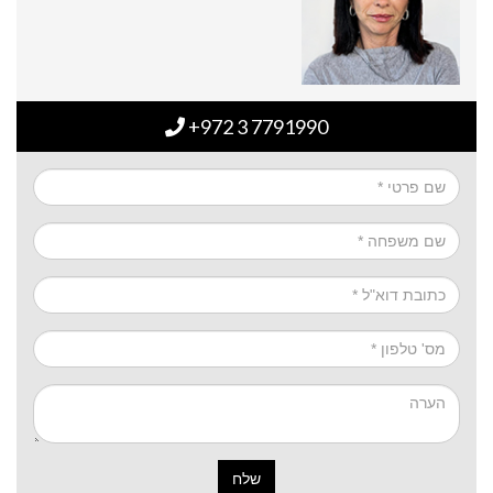
+972 3 7791990
שלח