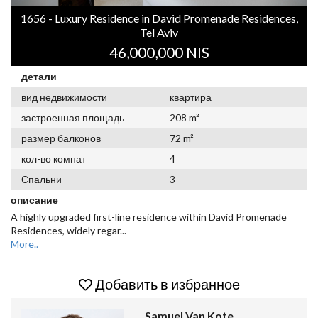
1656 - Luxury Residence in David Promenade Residences,
Tel Aviv
46,000,000 NIS
детали
вид недвижимости
квартира
застроенная площадь
208 m²
размер балконов
72 m²
кол-во комнат
4
Спальни
3
описание
A highly upgraded first-line residence within David Promenade
Residences, widely regar
...
More..
Добавить в избранное
Samuel Van Kote