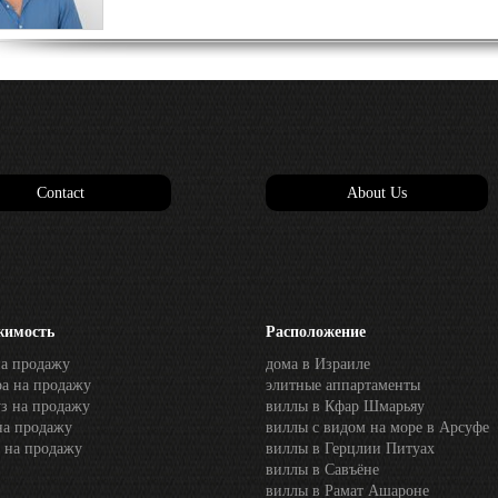
Contact
About Us
жимость
Расположение
на продажу
дома в Израиле
ра на продажу
элитные аппартаменты
уз на продажу
виллы в Кфар Шмарьяу
на продажу
виллы с видом на море в Арсуфе
к на продажу
виллы в Герцлии Питуах
виллы в Савъёне
виллы в Рамат Ашароне