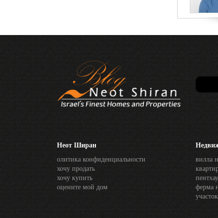
Неот Ширан
Недви
олитика конфиденциальности
вилла 
хочу продать
кварти
хочу купить
пентха
оцените мой дом
ферма 
участо