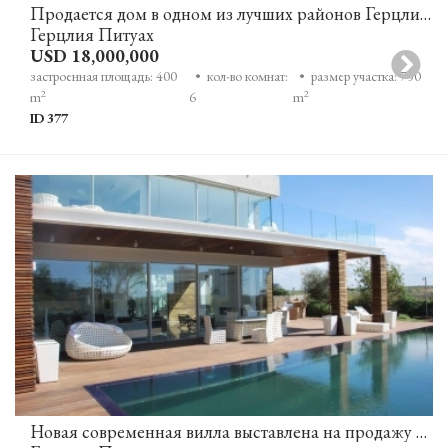
Продается дом в одном из лучших районов Герцлия Питуах
Герцлия Питуах
USD 18,000,000
застроенная площадь: 400
• кол-во комнат:
• размер участка: 750
2
2
m
6
m
ID 377
Новая современная вилла выставлена на продажу в Герцлия Питуах