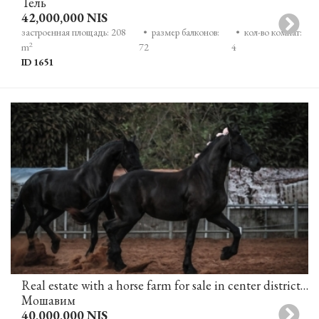
Тель
42,000,000 NIS
застроенная площадь: 208
• размер балконов:
• кол-во комнат:
2
m
72
4
ID 1651
Real estate with a horse farm for sale in center district - hasharon area
Мошавим
40,000,000 NIS