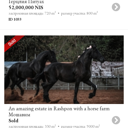
Герцлия Питуах
52,000,000 NIS
2
2
застроенная площадь: 720 m
• размер участка: 800 m
ID 1033
An amazing estate in Rashpon with a horse farm
Мошавим
Sold
2
2
застроенная площадь: 330 m
• размер участка: 9000 m