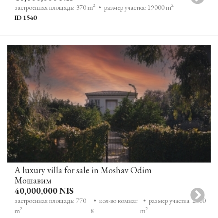
2
2
застроенная площадь: 370 m
• размер участка: 19000 m
ID 1540
A luxury villa for sale in Moshav Odim
Мошавим
40,000,000 NIS
застроенная площадь: 770
• кол-во комнат:
• размер участка: 2000
2
2
m
8
m