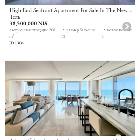
High End Seafront Apartment For Sale In The New David Promenade Residences On Tel Aviv's Sea Line
Тель
38,500,000 NIS
застроенная площадь: 208
• размер балконов:
• кол-во комнат:
2
m
72
4
ID 1306