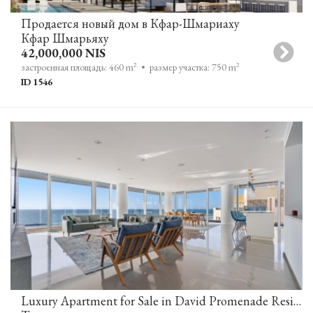
Продается новый дом в Кфар-Шмариаху
Кфар Шмарьяху
42,000,000 NIS
2
2
застроенная площадь: 460 m
• размер участка: 750 m
ID 1546
Luxury Apartment for Sale in David Promenade Residences Tel Aviv, Adjacent to Kempinski Hotel