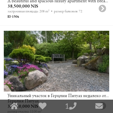
A beautiful and spacious luxury apartment with breathtaking sea views for sale at the David Promenade Residences in Tel Aviv.
38,500,000 NIS
2
застроенная площадь: 208 m
• размер балконов: 72
ID 1504
Уникальный участок в Герцлии Питуах недалеко от моря
Герцлия Питуах
1
38,000,000 NIS
2
размер участка: 1100 m