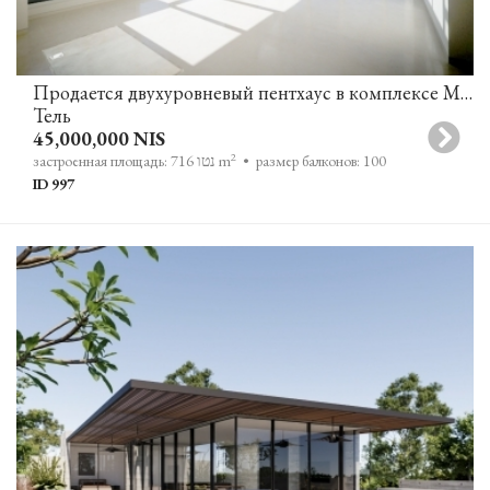
Продается двухуровневый пентхаус в комплексе Manhattan Tower недалеко от парка Цамерет в Тель-Авиве
Тель
45,000,000 NIS
2
• размер балконов: 100
застроенная площадь: 716 נטו m
ID 997