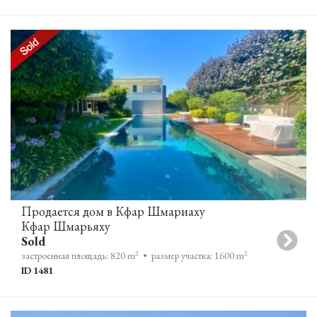
Продается дом в Кфар Шмариаху
Кфар Шмарьяху
Sold
2
2
застроенная площадь: 820 m
• размер участка: 1600 m
ID 1481