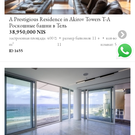
A Prestigious Residence in Akirov Towers T-A
Роскошные башни в Тель
38,950,000 NIS
• кол-во
• размер балконов: 11 +
застроенная площадь: 400 מ
2
m
11
комнат: 5
ID 1655