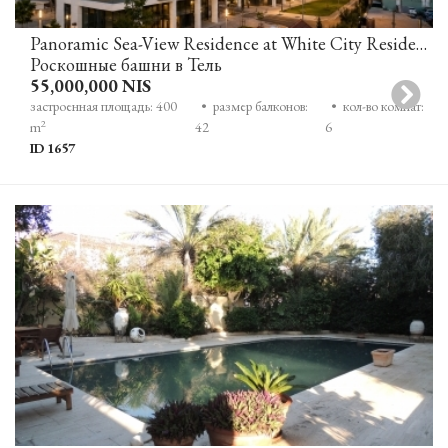
Panoramic Sea-View Residence at White City Residence
Роскошные башни в Тель
55,000,000 NIS
застроенная площадь: 400
• размер балконов:
• кол-во комнат:
2
m
42
6
ID 1657