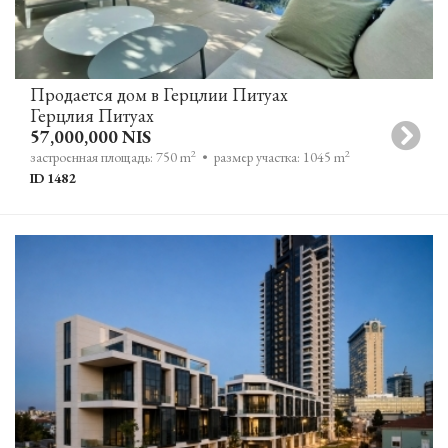
Продается дом в Герцлии Питуах
Герцлия Питуах
57,000,000 NIS
2
2
застроенная площадь: 750 m
• размер участка: 1045 m
ID 1482