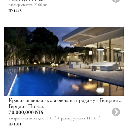
2
размер участка: 2100 m
ID 1448
Красивая вилла выставлена на продажу в Герцлия Питуах
Герцлия Питуах
70,000,000 NIS
2
2
застроенная площадь: 850 m
• размер участка: 1150 m
ID 1031