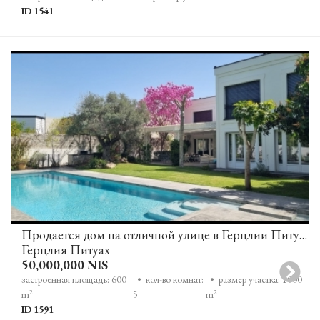
ID 1541
Продается дом на отличной улице в Герцлии Питуах
Герцлия Питуах
50,000,000 NIS
застроенная площадь: 600
• кол-во комнат:
• размер участка: 1000
2
2
m
5
m
ID 1591