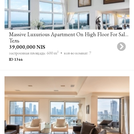
Massive Luxurious Apartment On High Floor For Sale In YOO TOWER, Tel Aviv
Тель
39,000,000 NIS
2
застроенная площадь: 600 m
• кол-во комнат: 7
ID 1344