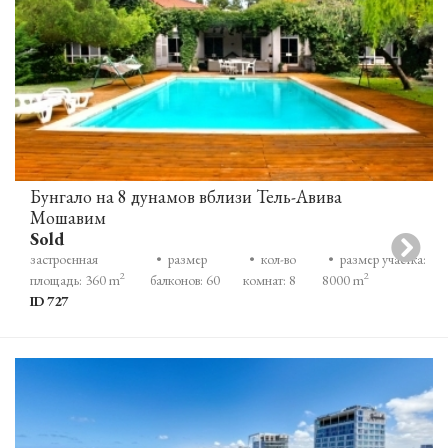
Бунгало на 8 дунамов вблизи Тель-Авива
Мошавим
Sold
застроенная
• размер
• кол-во
• размер участка:
2
2
площадь: 360 m
балконов: 60
комнат: 8
8000 m
ID 727