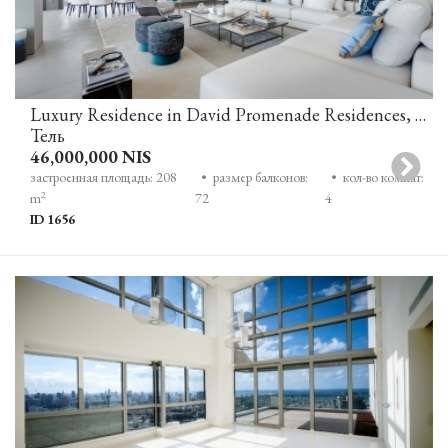
Luxury Residence in David Promenade Residences, Tel Aviv
Тель
46,000,000 NIS
застроенная площадь: 208
• размер балконов:
• кол-во комнат:
2
m
72
4
ID 1656