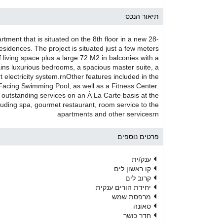
תיאור הנכס
rtment that is situated on the 8th floor in a new 28-
sidences. The project is situated just a few meters
 living space plus a large 72 M2 in balconies with a
ains luxurious bedrooms, a spacious master suite, a
t electricity system.rnOther features included in the
Facing Swimming Pool, as well as a Fitness Center.
 outstanding services on an À La Carte basis at the
luding spa, gourmet restaurant, room service to the
apartments and other servicesrn
פרטים נוספים
ענק/ית
קו ראשון לים
קרוב לים
יחידת הורים ענקית
מרפסת שמש
סאונה
חדר כושר