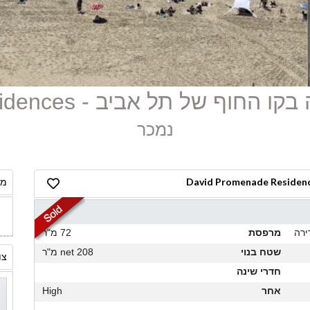
נמכר
מח
ירה
מרפסת
72 מ"ר
שטח בנוי
208 net מ"ר
צו
חדרי שינה
אחר
High