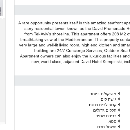
A rare opportunity presents itself in this amazing seafront apa
story residential tower, known as the David Promenade Re
from Tel-Aviv's shoreline. This apartment offers 208 M2 of
breathtaking view of the Mediterranean. This property cont
very large and well-lit living room, high end kitchen and smar
building are 24/7 Concierge Services, Outdoor Sea 
Apartment owners can also enjoy the luxurious facilities and
new, world class, adjacent David Hotel Kempinski, inc
מושקע/ת ביותר
גישה לים
קרוב לבית כנסת
חללים גדולים
בריכת שחיה
ספא
חשמל חכם