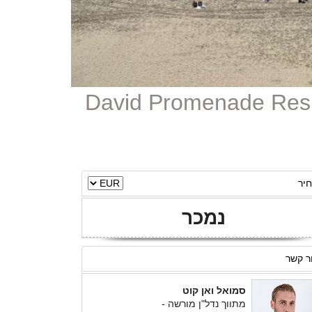
יר
נמכר
ר קשר
סמואל ואן קוט
מתווך נדל"ן מורשה -