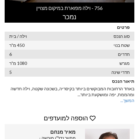
756 - וילה מפוארת במיקום מצויין
נמכר
פרטים
סוג הנכס
וילה / בית
שטח בנוי
450 מ"ר
חדרים
6
מגרש
1080 מ"ר
חדרי שינה
5
תיאור הנכס
באחד הרחובות המבוקשים ביותר בקיסריה, בשכונה שקטה, וילה חדשה
ומהממת, יפה ומושקעת ביותר
...
המשך...
הוספה למועדפים
מאיר מנחם
מתווך נדל"ן מורשה -