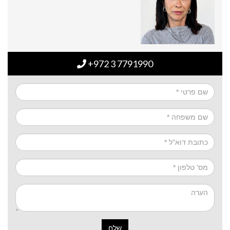
+972 3 7791990
שלח