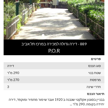
889 - דירה גדולה למכירה במרכז תל אביב
P.O.R
פרטים
סוג הנכס
דירה
שטח בנוי
290 מ"ר
מרפסת
270 מ"ר
חדרי שינה
3
תיאור הנכס
בבניין בסגנון אקלקטי שנבנה ב 1920 ועבר שימור מחמיר ומוקפד, דירה
יחידה בקומה. 290 מ"ר
...