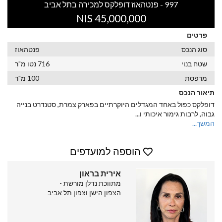
997 - פנטהאוז דופלקס למכירה בתל אביב
45,000,000 NIS
פרטים
סוג הנכס
פנטהאוז
שטח בנוי
716 נטו מ"ר
מרפסת
100 מ"ר
תיאור הנכס
דופלקס כפול באחד המגדלים היוקרתיים בפארק צמרת, סטנדרט בנייה
גבוה, לרבות גימור איכותי ו
...
המשך...
הוספה למועדפים
אירית בראון
מתווכת נדלן מורשת -
הצפון הישן וצפון תל אביב