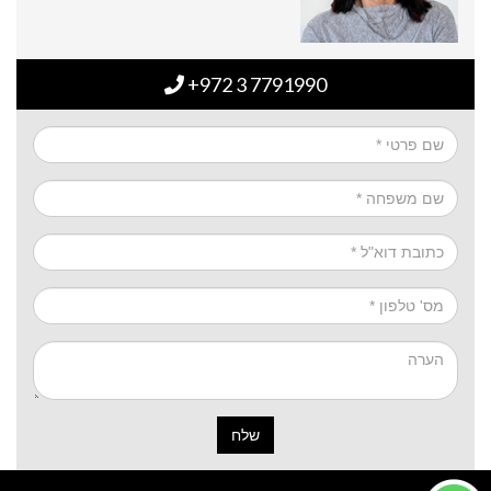
+972 3 7791990
שלח