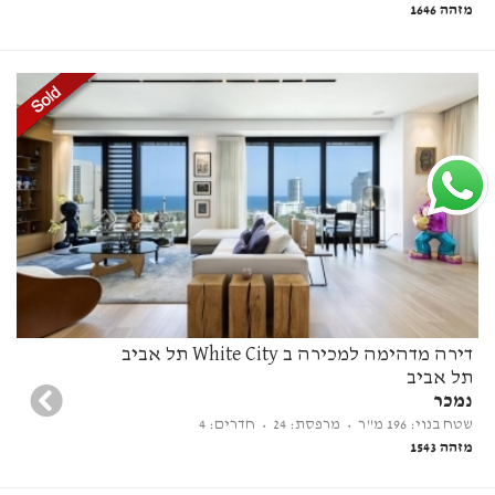
מזהה 1646
דירה מדהימה למכירה ב White City תל אביב
תל אביב
נמכר
שטח בנוי: 196 מ"ר
• מרפסת: 24
• חדרים: 4
מזהה 1543