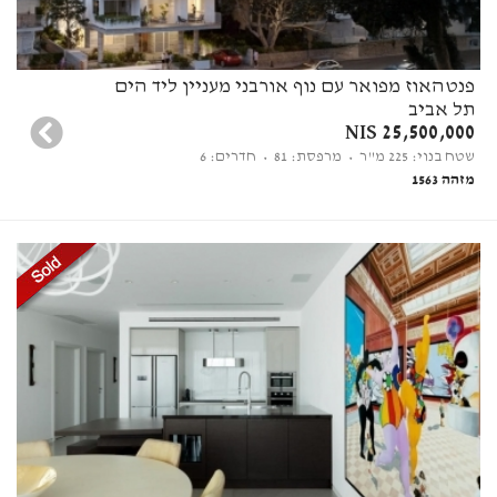
פנטהאוז מפואר עם נוף אורבני מעניין ליד הים
תל אביב
25,500,000 NIS
שטח בנוי: 225 מ"ר
• מרפסת: 81
• חדרים: 6
מזהה 1563