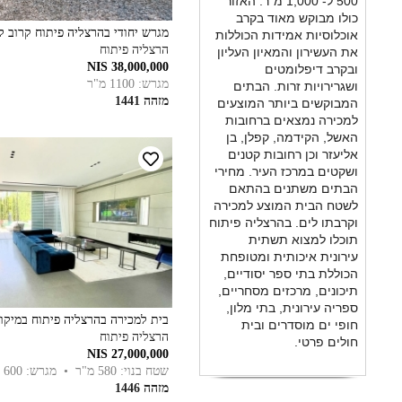
500 ל- 1,000 מ"ר. האזור
כולו מבוקש מאוד בקרב
מגרש יחודי בהרצליה פיתוח קרוב ל
אוכלוסיות אמידות הכוללות
הרצליה פיתוח
את העשירון והמאיון העליון
38,000,000 NIS
ובקרב דיפלומטים
מגרש: 1100 מ"ר
ושגרירויות זרות. הבתים
מזהה 1441
המבוקשים ביותר המוצעים
למכירה נמצאים ברחובות
האשל, הקידמה, קפלן, בן
אליעזר וכן רחובות קטנים
ושקטים במרכז העיר. מחירי
הבתים משתנים בהתאם
לשטח הבית המוצע למכירה
וקרבתו לים. בהרצליה פיתוח
תוכלו למצוא תשתית
עירונית איכותית ומטופחת
הכוללת בתי ספר יסודיים,
תיכונים, מרכזים מסחריים,
ספריה עירונית, בתי מלון,
בית למכירה בהרצליה פיתוח במיקו
חופי ים מוסדרים ובית
הרצליה פיתוח
חולים פרטי.
27,000,000 NIS
שטח בנוי: 580 מ"ר
• מגרש: 600 מ"ר
מזהה 1446