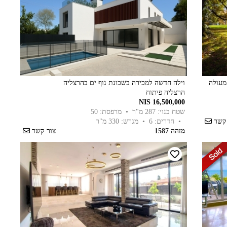
מעולה
וילה חדשה למכירה בשכונת נוף ים בהרצליה
הרצליה פיתוח
16,500,000 NIS
שטח בנוי: 287 מ"ר
• מרפסת: 50
 קשר
• חדרים: 6
• מגרש: 330 מ"ר
מזהה 1587
צור קשר