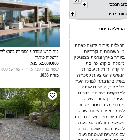
21
סוג הנכס
טווח מחיר
הרצליה פיתוח
הרצליה פיתוח ידועה כאחת
מן השכונות היוקרתיות
בית חדש ומודרני למכירה בהרצליה 
ביותר בארץ ונהנית ממוניטין
הרצליה פיתוח
מעולה וביקוש ער. בתי
52,000,000 NIS
היוקרה והווילות עוצרות
שטח בנוי: 720 מ"ר
• מגרש: 800 מ"ר
הנשימה המוצעות למכירה
מזהה 1033
בשילוב קרבתה למרכז העיר
תל אביב, הופכים אותה
למבוקשת במיוחד. בדרום
העיר שוכן אזור תעשיה
מודרני ומרכז מסחרי גדול,
לעומת צפון השכונה שבה
וילות יוקרתיות ואזור תיירות
משגשג. הווילות המוצעות
למכירה בעיר שוכנות ברובן
על מגרשים ששטחם נע בין