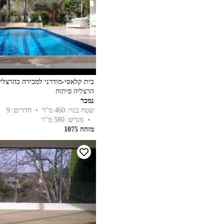
בית קלאסי-מודרני למכירה בהרצליה
הרצליה פיתוח
נמכר
שטח בנוי: 460 מ"ר
• חדרים: 9
• מגרש: 580 מ"ר
מזהה 1075