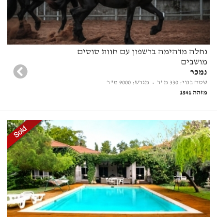
נחלה מדהימה ברשפון עם חוות סוסים
מושבים
נמכר
שטח בנוי: 330 מ"ר
• מגרש: 9000 מ"ר
מזהה 1541