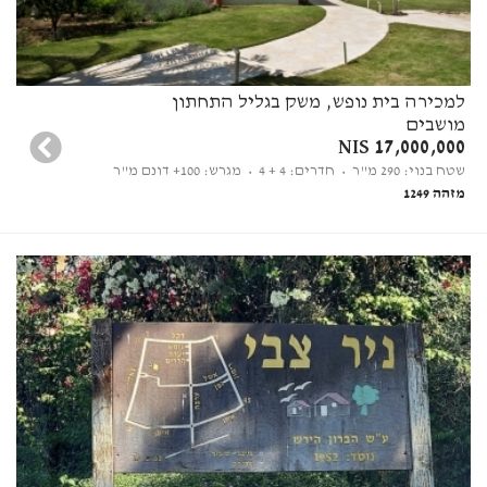
למכירה בית נופש, משק בגליל התחתון
מושבים
17,000,000 NIS
שטח בנוי: 290 מ"ר
• חדרים: 4 + 4
• מגרש: 100+ דונם מ"ר
מזהה 1249