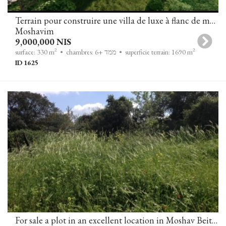
Terrain pour construire une villa de luxe à flanc de montagne avec vue dégagée sur la verdure et la mer à Zichron Yaakov
Moshavim
9,000,000 NIS
2
2
• superficie terrain: 1690 m
• chambres: 6+ ממד
surface: 330 m
ID 1625
For sale a plot in an excellent location in Moshav Beit Yitzhak