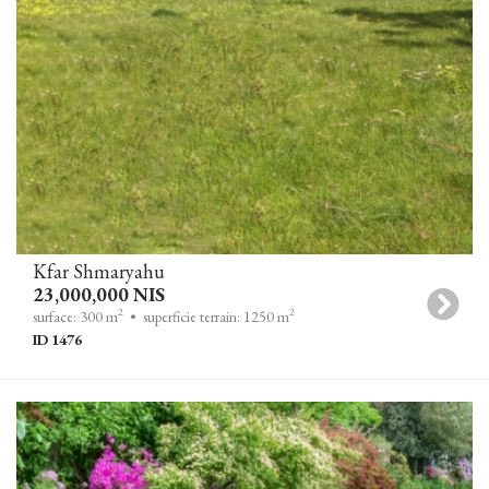
Kfar Shmaryahu
23,000,000 NIS
2
2
surface: 300 m
• superficie terrain: 1250 m
ID 1476