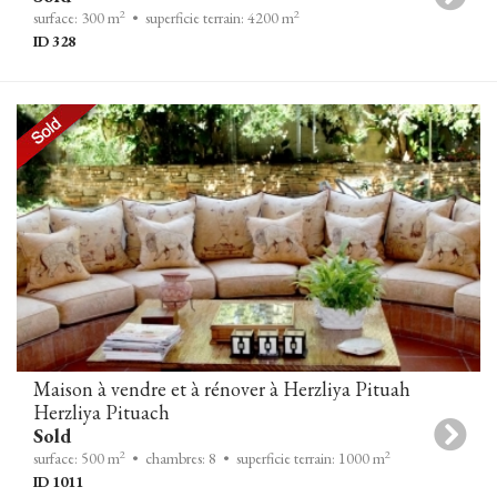
2
2
surface: 300 m
• superficie terrain: 4200 m
ID 328
Maison à vendre et à rénover à Herzliya Pituah
Herzliya Pituach
Sold
2
2
surface: 500 m
• chambres: 8
• superficie terrain: 1000 m
ID 1011