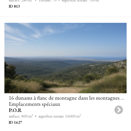
surface: 280 m
• Terrasse: 70
• superficie terrain: 700 m
ID 813
16 dunams à flanc de montagne dans les montagnes de Jérusalem
Emplacements spéciaux
P.O.R
2
2
surface: 800 m
• superficie terrain: 16000 m
ID 1627