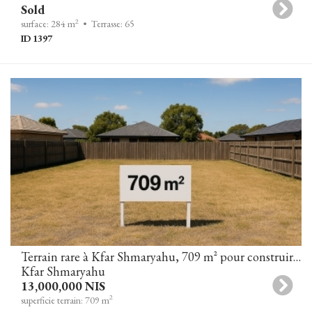
Sold
2
surface: 284 m
• Terrasse: 65
ID 1397
Terrain rare à Kfar Shmaryahu, 709 m² pour construire la maison de vos rêves
Kfar Shmaryahu
13,000,000 NIS
2
superficie terrain: 709 m