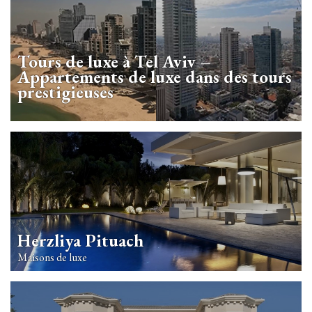
Tours de luxe à Tel Aviv –
Appartements de luxe dans des tours
prestigieuses
Herzliya Pituach
Maisons de luxe