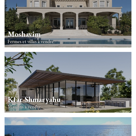
Moshavim
Fermes et villas à vendre
Kfar Shmaryahu
Maisons à vendre