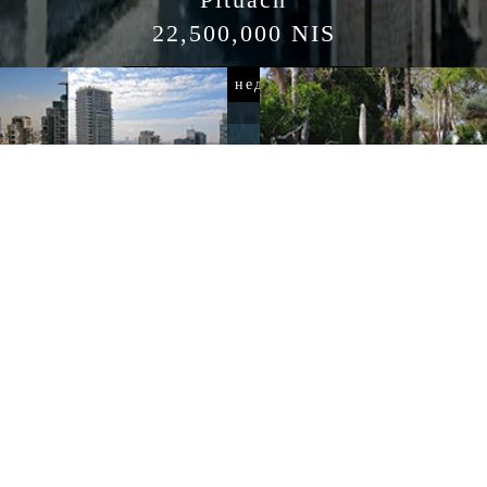
16,500,000 NIS
Посмотреть недвижимость
шные башни в
Герцлия Питуах
Авиве – Роскошные
Роскошные дома
аменты в ведущих
х
Иерусалим
 дома на продажу
Роскошные дома