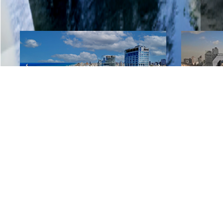
Тель-Авив
Роско
Тель-
Элитные квартиры на продажу в Тель-Авиве
апарт
башня
Кфар Шмарьяху
Арсуф
Дома на продажу
Роскошные