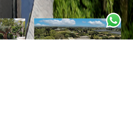
Мошавим
Фермы и виллы на продажу
Кейсария
Дома на продажу