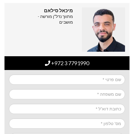
מיכאל סילאם
מתווך נדל"ן מורשה -
מושבים
+972 3 7791990