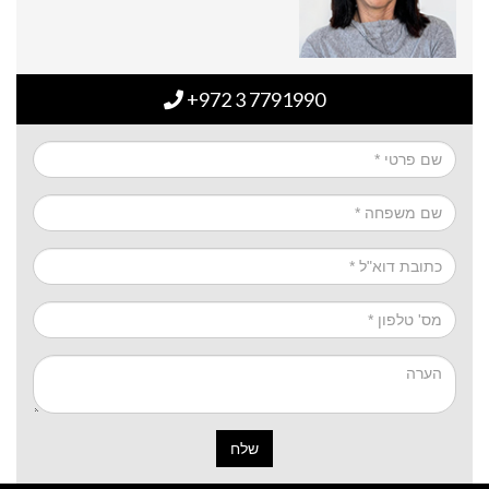
+972 3 7791990
שלח