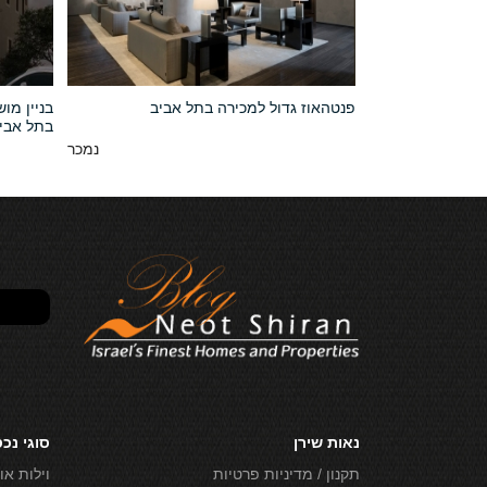
יד - קו ראשון לים
פנטהאוז גדול למכירה בתל אביב
בניין מו
בתל אבי
11,000,000 NIS
נמכר
נאות שירן
סוגי נכ
תקנון / מדיניות פרטיות
וילות או