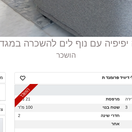
הושכר
דיוויד פרומנד ת
מח
ירה
מרפסת
21 מ"ר
3
שטח בנוי
100 מ"ר
צו
חדרי שינה
2
אחר