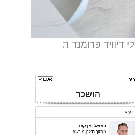
יר
הושכר
ר קשר
סמואל ואן קוט
מתווך נדל"ן מורשה -