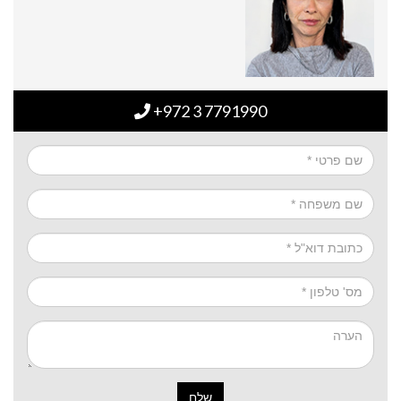
+972 3 7791990
שלח