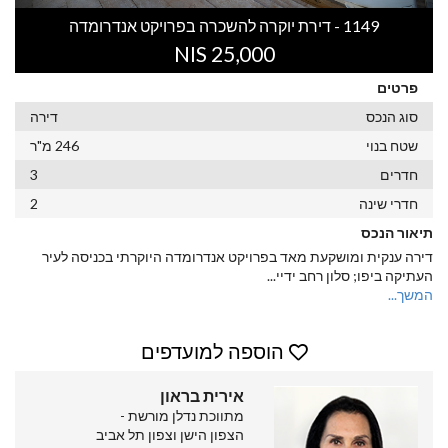
1149 - דירת יוקרה להשכרה בפרויקט אנדרומדה
25,000 NIS
פרטים
סוג הנכס
דירה
שטח בנוי
246 מ"ר
חדרים
3
חדרי שינה
2
תיאור הנכס
דירה ענקית ומושקעת מאד בפרויקט אנדרומדה היוקרתי בכניסה לעיר
העתיקה ביפו; סלון רחב ידיי
...
המשך...
הוספה למועדפים
אירית בראון
מתווכת נדלן מורשת -
הצפון הישן וצפון תל אביב