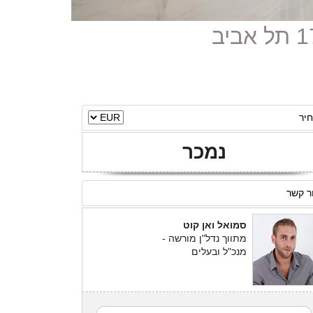
יר
נמכר
ר קשר
סמואל ואן קוט
מתווך נדל"ן מורשה -
מנכ"ל ובעלים