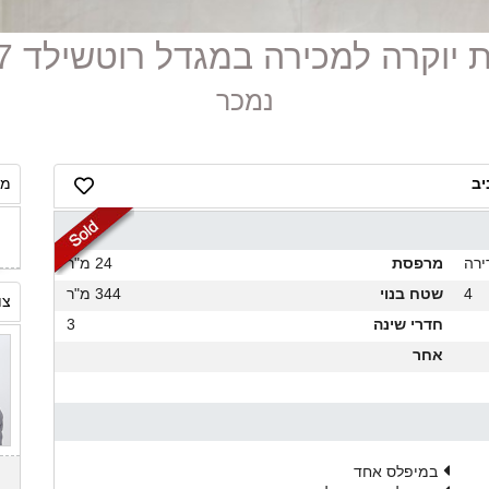
נמכר
מח
ירה
מרפסת
24 מ"ר
4
שטח בנוי
344 מ"ר
צו
חדרי שינה
3
אחר
במיפלס אחד