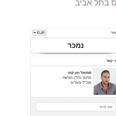
יר
נמכר
ר קשר
סמואל ואן קוט
מתווך נדל"ן מורשה -
מנכ"ל ובעלים