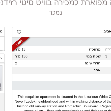
נמכר
אביב
מח
ירה
מרפסת
13 מ"ר
3
שטח בנוי
130 מ"ר
צו
חדרי שינה
2
אחר
This exquisite apartment is situated in the luxurious White C
Neve Tzedek neighborhood and within walking distance of the
historic old railway station and Rothschild Boulevard. Regardin
space all on 1 floor with specifications and finishes at 