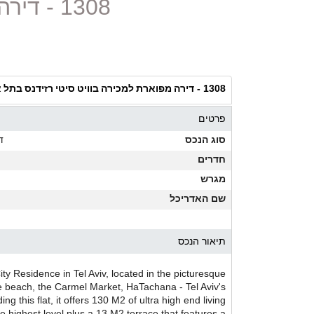
1308 - דירה מפוארת למכירה בוויט סיטי רזידנס בתל אביב
דירה מפוארת למכירה בוויט סיטי רזידנס בתל 
1308 -
פרטים
סוג הנכס
ד
חדרים
מגרש
שם האדריכל
תיאור הנכס
ity Residence in Tel Aviv, located in the picturesque
 beach, the Carmel Market, HaTachana - Tel Aviv's
g this flat, it offers 130 M2 of ultra high end living
the highest level plus a 13 M2 terrace that features a