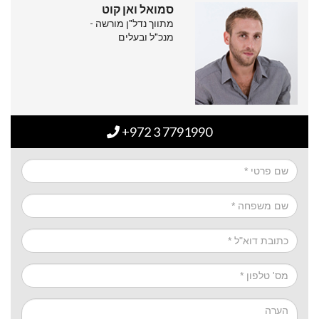
סמואל ואן קוט
מתווך נדל"ן מורשה -
מנכ"ל ובעלים
+972 3 7791990