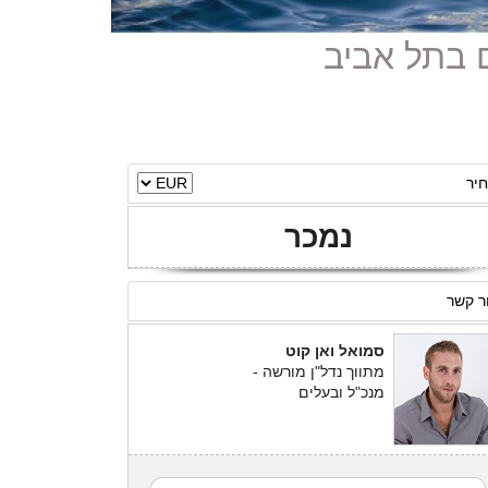
יר
נמכר
ר קשר
סמואל ואן קוט
מתווך נדל"ן מורשה -
מנכ"ל ובעלים