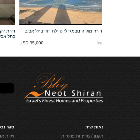
גוף תל אביב
דירה מול היםבמגדלי טיילת דוד בתל אביב
דירת יוקר
בתל אבי
USD 35,000
70,000 NIS
נאות שירן
סוגי נכ
תקנון / מדיניות פרטיות
וילות או