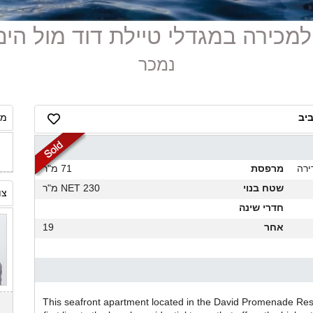
נמכר
ביב
מח
ירה
מרפסת
71 מ"ר
שטח בנוי
230 NET מ"ר
צו
חדרי שינה
אחר
19
This seafront apartment located in the David Promenade Resi