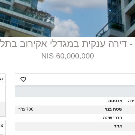
60,000,000 NIS
מח
ירה
מרפסת
שטח בנוי
700 מ"ר
חדרי שינה
צו
אחר