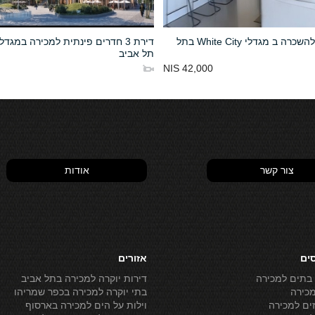
דופלקס להשכרה ב מגדלי White City בתל
דירת 3 חדרים פינתית למכירה במגדל
תל אביב
42,000 NIS
צור קשר
אודות
סים
אזורים
 בתים למכירה
דירות יוקרה למכירה בתל אביב
מכירה
בתי יוקרה למכירה בכפר שמריהו
ים למכירה
וילות על הים למכירה בארסוף