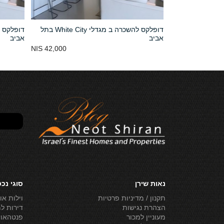
דופלקס להשכרה ב מגדלי White City בתל
אביב
אביב
נמכר
42,000 NIS
נאות שירן
סוגי נכ
תקנון / מדיניות פרטיות
וילות או
הצהרת נגישות
דירות ל
מעוניין למכור
פנטהאוז