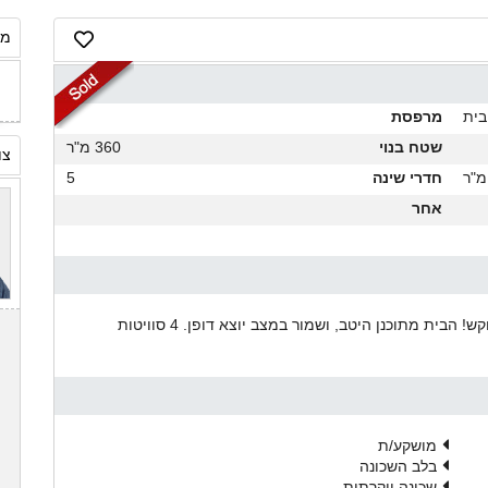
מח
בית
מרפסת
שטח בנוי
360 מ"ר
צו
חדרי שינה
5
אחר
בית יוקרתי למכירה בהרצליה פיתוח, בצד המערבי המבוקש! הבית מתוכנן היטב, ושמור במצב יוצא דופן. 4 סוויטות
מושקע/ת
בלב השכונה
שכונה יוקרתית