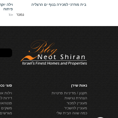
ליה פיתוח
בית מודרני למכירה בנוף ים הרצליה
וילה יוק
פיתוח
נמכר
נמכר
נאות שירן
סוגי נכ
תקנון / מדיניות פרטיות
וילות או
הצהרת נגישות
דירות ל
מעוניין למכור
פנטהאוז
מעוניין להשכיר
משקים ל
כמה שווה הבית שלי
מגרשים 