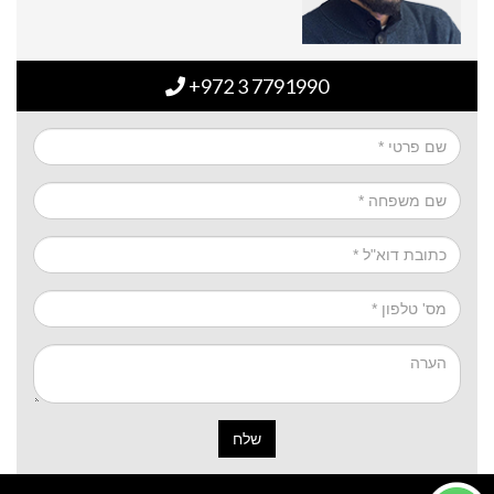
+972 3 7791990
שלח