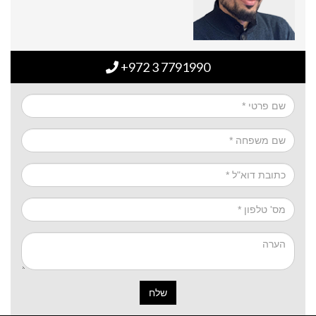
+972 3 7791990
שלח